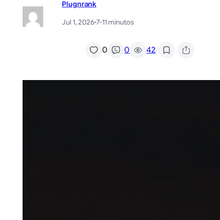
Plugnrank
Jul 1, 2026
·
7-11 minutos
/
0
0
42