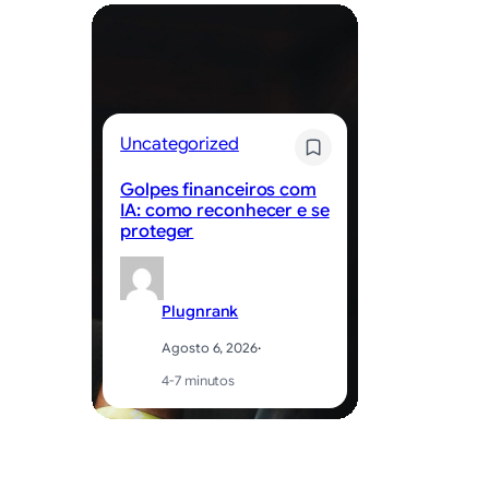
Uncategorized
Un
Golpes financeiros com
Be
IA: como reconhecer e se
ed
proteger
ap
Plugnrank
Agosto 6, 2026
·
4-7 minutos