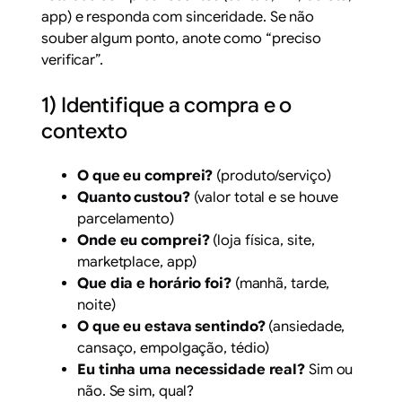
app) e responda com sinceridade. Se não
souber algum ponto, anote como “preciso
verificar”.
1) Identifique a compra e o
contexto
O que eu comprei?
(produto/serviço)
Quanto custou?
(valor total e se houve
parcelamento)
Onde eu comprei?
(loja física, site,
marketplace, app)
Que dia e horário foi?
(manhã, tarde,
noite)
O que eu estava sentindo?
(ansiedade,
cansaço, empolgação, tédio)
Eu tinha uma necessidade real?
Sim ou
não. Se sim, qual?