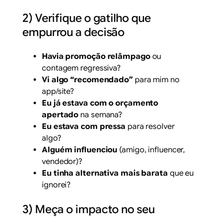
2) Verifique o gatilho que
empurrou a decisão
Havia promoção relâmpago
ou
contagem regressiva?
Vi algo “recomendado”
para mim no
app/site?
Eu já estava com o orçamento
apertado
na semana?
Eu estava com pressa
para resolver
algo?
Alguém influenciou
(amigo, influencer,
vendedor)?
Eu tinha alternativa mais barata
que eu
ignorei?
3) Meça o impacto no seu