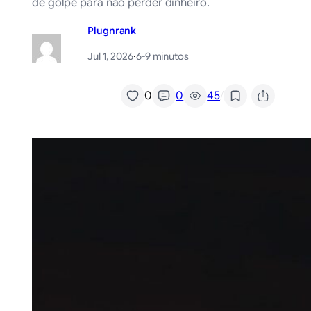
de golpe para não perder dinheiro.
Plugnrank
Jul 1, 2026
·
6-9 minutos
/
0
0
45