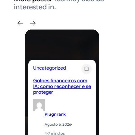
interested in.
Uncategorized
Un
Golpes financeiros com
Be
IA: como reconhecer e se
ed
proteger
ap
Plugnrank
Agosto 6, 2026
·
4-7 minutos