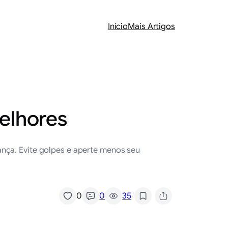
Início
Mais Artigos
melhores
ança. Evite golpes e aperte menos seu
/
0
0
35