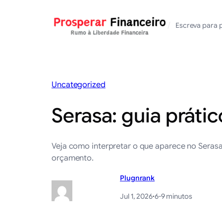
Saltar
para
/
Escreva para 
o
conteúdo
Uncategorized
Serasa: guia práti
Veja como interpretar o que aparece no Serasa
orçamento.
Plugnrank
Jul 1, 2026
·
6-9 minutos