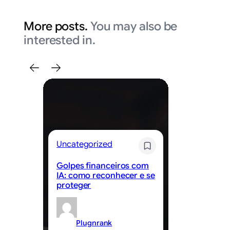
More posts.
You may also be
interested in.
Uncategorized
Un
Golpes financeiros com
Be
IA: como reconhecer e se
ed
proteger
ap
Plugnrank