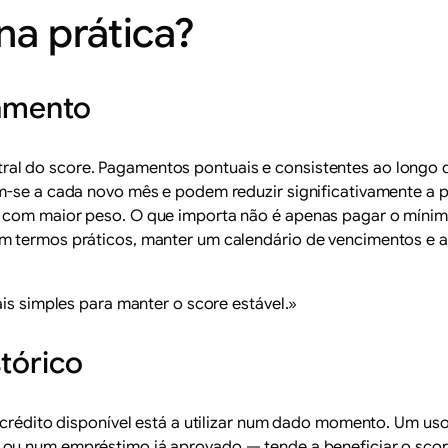
na prática?
amento
al do score. Pagamentos pontuais e consistentes ao longo
am-se a cada novo mês e podem reduzir significativamente a
 com maior peso. O que importa não é apenas pagar o mínim
m termos práticos, manter um calendário de vencimentos e a
s simples para manter o score estável.»
stórico
o crédito disponível está a utilizar num dado momento. Um 
ou num empréstimo já aprovado — tende a beneficiar o score