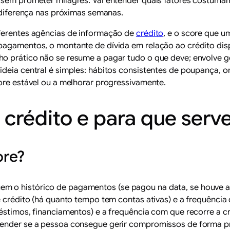
 sem prometer milagres. Vai entender quais fatores costuma
r diferença nas próximas semanas.
iferentes agências de informação de
crédito
, e o score que 
 pagamentos, o montante de dívida em relação ao crédito di
o prático não se resume a pagar tudo o que deve; envolve ge
 ideia central é simples: hábitos consistentes de poupança
core estável ou a melhorar progressivamente.
 crédito e para que serv
ore?
 o histórico de pagamentos (se pagou na data, se houve at
e crédito (há quanto tempo tem contas ativas) e a frequência 
préstimos, financiamentos) e a frequência com que recorre a
tender se a pessoa consegue gerir compromissos de forma pre