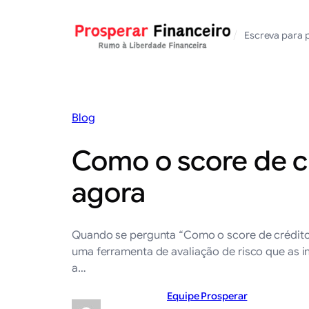
Saltar
para
/
Escreva para 
o
conteúdo
Blog
Como o score de cr
agora
Quando se pergunta “Como o score de crédito é
uma ferramenta de avaliação de risco que as i
a…
Equipe Prosperar