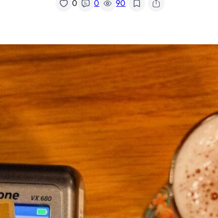
/
0
0
90