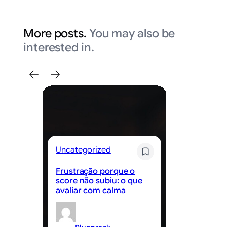
More posts.
You may also be
interested in.
Uncategorized
Un
Frustração porque o
Cr
score não subiu: o que
de
avaliar com calma
sc