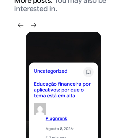
More posts.
You may also be
interested in.
Uncategorized
Un
Educação financeira por
Ca
aplicativos: por que o
é 
tema está em alta
hi
Plugnrank
Agosto 8, 2026
·
5-7 minutos