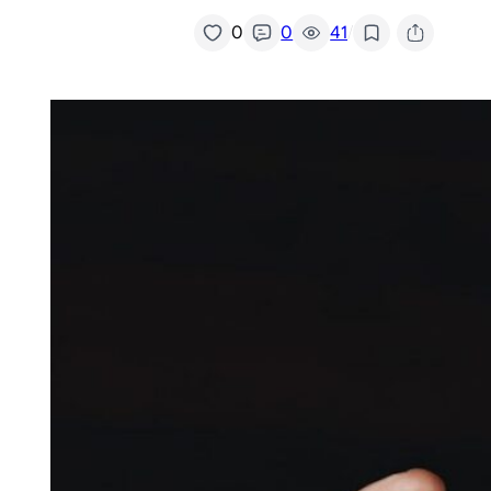
/
0
0
41