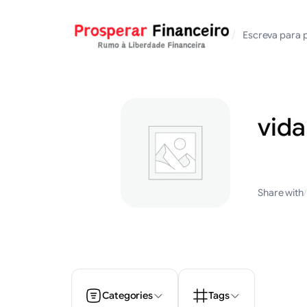
Saltar
para
/
Escreva para 
o
conteúdo
vida
Share with
/
Categories
Tags