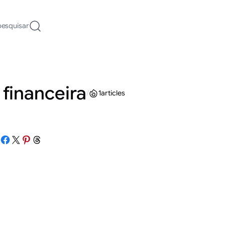
pesquisar
 financeira
/
1
articles
Share on Facebook
Share on X
Share on Pinterest
Share on Threads