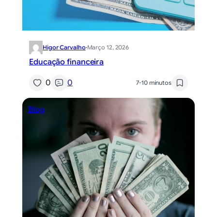
Higor Carvalho
·
Março 12, 2026
Educação financeira
0
0
7-10 minutos
Blog