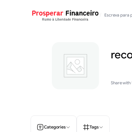
Saltar
para
/
Escreva para 
o
conteúdo
reco
Share with
/
Categories
Tags