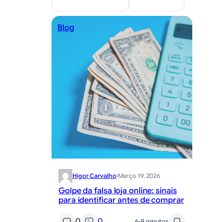
Blog
Higor Carvalho
·
Março 19, 2026
Golpe da falsa loja online: sinais
para identificar antes de comprar
0
0
6-9 minutos