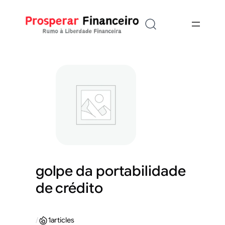
Saltar
para
o
conteúdo
golpe da portabilidade
de crédito
/
1
articles