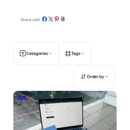
Share on Facebook
Share on X
Share on Pinterest
Share on Threads
Share with
/
Categories
Tags
Order by
Blog