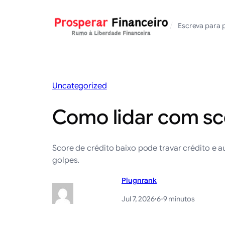
Saltar
para
/
Escreva para 
o
conteúdo
Uncategorized
Como lidar com sc
Score de crédito baixo pode travar crédito e 
golpes.
Plugnrank
Jul 7, 2026
·
6-9 minutos