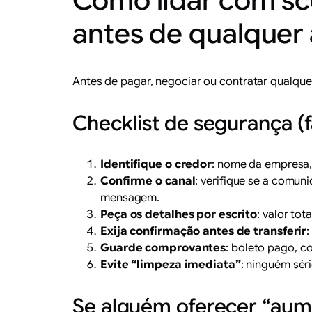
Como lidar com sc
antes de qualquer
Antes de pagar, negociar ou contratar qualquer
Checklist de segurança (
Identifique o credor
: nome da empresa, 
Confirme o canal
: verifique se a comuni
mensagem.
Peça os detalhes por escrito
: valor to
Exija confirmação antes de transferir
:
Guarde comprovantes
: boleto pago, c
Evite “limpeza imediata”
: ninguém sér
Se alguém oferecer “aume