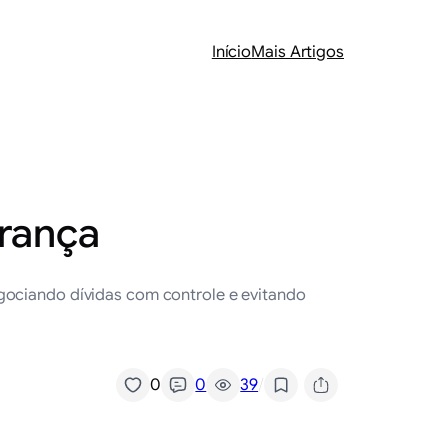
Início
Mais Artigos
urança
egociando dívidas com controle e evitando
/
0
0
39