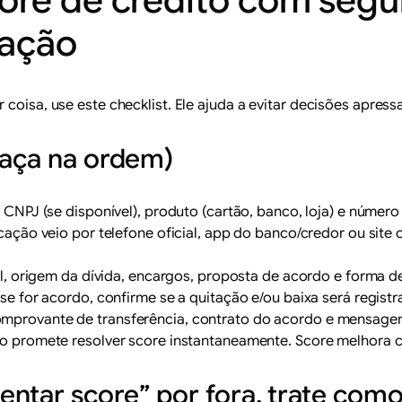
ore de crédito com segur
 ação
 coisa, use este checklist. Ele ajuda a evitar decisões apre
faça na ordem)
CNPJ (se disponível), produto (cartão, banco, loja) e número
cação veio por telefone oficial, app do banco/credor ou site o
tal, origem da dívida, encargos, proposta de acordo e forma 
 se for acordo, confirme se a quitação e/ou baixa será regis
omprovante de transferência, contrato do acordo e mensage
io promete resolver score instantaneamente. Score melhora 
ntar score” por fora, trate como