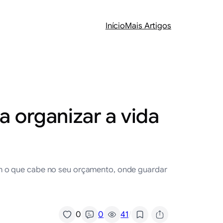
Início
Mais Artigos
 organizar a vida
om o que cabe no seu orçamento, onde guardar
/
0
0
41