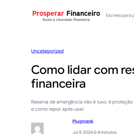
Saltar
para
/
Escreva para 
o
conteúdo
Uncategorized
Como lidar com re
financeira
Reserva de emergência não é luxo: é proteção
e como repor após usar.
Plugnrank
Jul 9, 2026
·
5-8 minutos