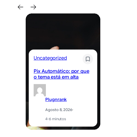
Un
Uncategorized
Pi
Pix Automático: por que
pe
o tema está em alta
se
Plugnrank
Agosto 8, 2026
·
4-6 minutos