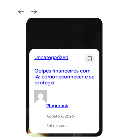
Un
Uncategorized
C
Golpes financeiros com
ab
IA: como reconhecer e se
in
proteger
su
Plugnrank
Agosto 6, 2026
·
4-6 minutos