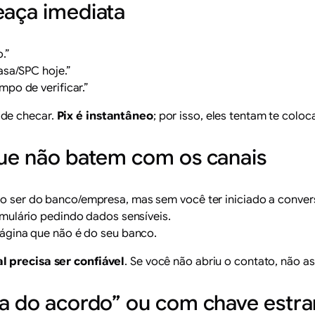
eaça imediata
.”
rasa/SPC hoje.”
mpo de verificar.”
 de checar.
Pix é instantâneo
; por isso, eles tentam te col
que não batem com os canais
 ser do banco/empresa, mas sem você ter iniciado a conver
mulário pedindo dados sensíveis.
ágina que não é do seu banco.
l precisa ser confiável
. Se você não abriu o contato, não a
ra do acordo” ou com chave estr