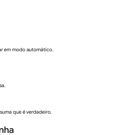
ocar em modo automático.
sa.
ssuma que é verdadeiro.
anha