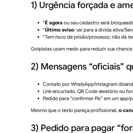
1) Urgência forçada e am
“
É agora
ou seu cadastro será bloqueado
“
Último aviso
: vai para a dívida ativa/Se
“Tem risco de prisão/processo; não dá te
Golpistas usam medo para reduzir sua chance
2) Mensagens “oficiais” 
Contato por WhatsApp/Instagram dizendo
Link encurtado, QR Code aleatório ou for
Pedido para “confirmar Pix” em um app/p
Mesmo que o texto pareça profissional,
o cana
3) Pedido para pagar “fo