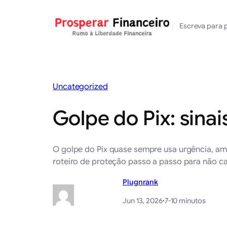
Saltar
para
/
Escreva para 
o
conteúdo
Uncategorized
Golpe do Pix: sina
O golpe do Pix quase sempre usa urgência, ame
roteiro de proteção passo a passo para não cai
Plugnrank
Jun 13, 2026
·
7-10 minutos