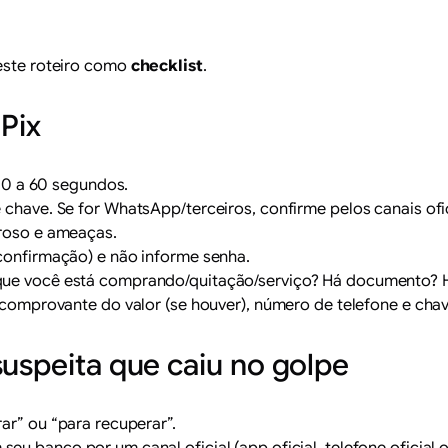
 este roteiro como
checklist
.
Pix
 30 a 60 segundos.
chave. Se for WhatsApp/terceiros, confirme pelos canais ofic
roso e ameaças.
confirmação) e não informe senha.
 que você está comprando/quitação/serviço? Há documento? 
, comprovante do valor (se houver), número de telefone e chav
suspeita que caiu no golpe
rar” ou “para recuperar”.