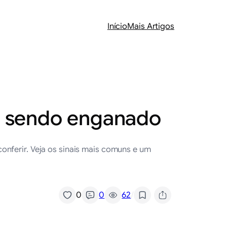
Início
Mais Artigos
tá sendo enganado
onferir. Veja os sinais mais comuns e um
/
0
0
62