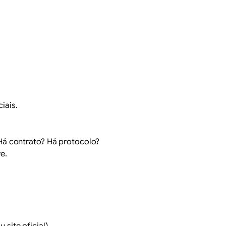
iais.
Há contrato? Há protocolo?
e.