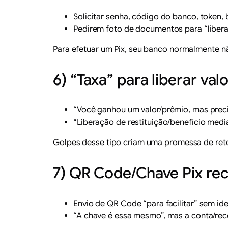
Solicitar senha, código do banco, token, 
Pedirem foto de documentos para “liberar
Para efetuar um Pix, seu banco normalmente n
6) “Taxa” para liberar v
“Você ganhou um valor/prêmio, mas precis
“Liberação de restituição/benefício med
Golpes desse tipo criam uma promessa de reto
7) QR Code/Chave Pix re
Envio de QR Code “para facilitar” sem id
“A chave é essa mesmo”, mas a conta/re