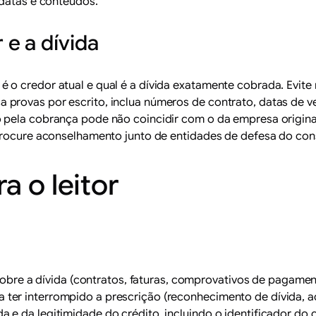
 datas e conteúdos.
e a dívida
 o credor atual e qual é a dívida exatamente cobrada. Evit
provas por escrito, inclua números de contrato, datas de v
 pela cobrança pode não coincidir com o da empresa original
 procure aconselhamento junto de entidades de defesa do co
a o leitor
obre a dívida (contratos, faturas, comprovativos de pagame
a ter interrompido a prescrição (reconhecimento de dívida, ac
da e da legitimidade do crédito, incluindo o identificador do 