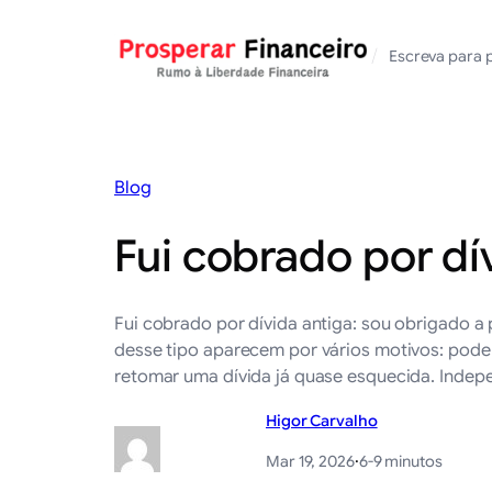
Saltar
para
/
Escreva para 
o
conteúdo
Blog
Fui cobrado por dí
Fui cobrado por dívida antiga: sou obrigado a
desse tipo aparecem por vários motivos: pode
retomar uma dívida já quase esquecida. Inde
Higor Carvalho
Mar 19, 2026
·
6-9 minutos