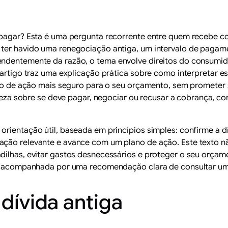
 pagar? Esta é uma pergunta recorrente entre quem recebe co
 ter havido uma renegociação antiga, um intervalo de pagam
endentemente da razão, o tema envolve direitos do consumido
 artigo traz uma explicação prática sobre como interpretar e
eiro de ação mais seguro para o seu orçamento, sem promete
lareza sobre se deve pagar, negociar ou recusar a cobrança, c
rientação útil, baseada em princípios simples: confirme a dí
ação relevante e avance com um plano de ação. Este texto nã
dilhas, evitar gastos desnecessários e proteger o seu orçame
 é acompanhada por uma recomendação clara de consultar um p
 dívida antiga