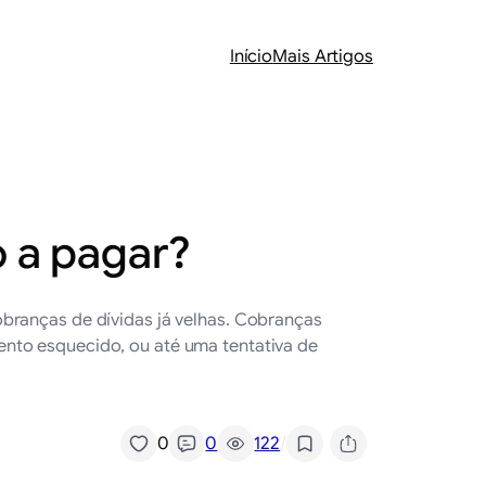
Início
Mais Artigos
o a pagar?
branças de dívidas já velhas. Cobranças
ento esquecido, ou até uma tentativa de
/
0
0
122