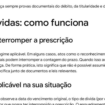
 sempre provas documentais do débito, da titularidade e d
vidas: como funciona
erromper a prescrição
egime aplicável. Em alguns casos, atos como o reconheciment
ais podem interromper a contagem do prazo. Quando isso a
a. De forma prática, isto significa que não é possível assum
cífica junto de documentos e leis relevantes.
licável na sua situação
, observe a data do vencimento original, o tipo de dívida (po
or que possa ter interrompido a prescrição. O enquadrament