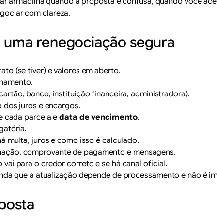
ar armadilha quando a proposta é confusa, quando você acei
egociar com clareza.
ra uma renegociação segura
to (se tiver) e valores em aberto.
hamento.
cartão, banco, instituição financeira, administradora).
 dos juros e encargos.
de cada parcela e
data de vencimento
.
gatória.
á multa, juros e como isso é calculado.
rmação, comprovante de pagamento e mensagens.
ai para o credor correto e se há canal oficial.
tenda que a atualização depende de processamento e não é i
posta