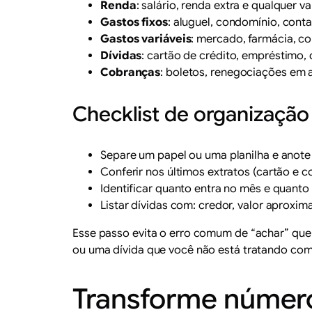
Renda
: salário, renda extra e qualquer v
Gastos fixos
: aluguel, condomínio, cont
Gastos variáveis
: mercado, farmácia, com
Dívidas
: cartão de crédito, empréstimo,
Cobranças
: boletos, renegociações em 
Checklist de organização 
Separe um papel ou uma planilha e anot
Conferir nos últimos extratos (cartão e 
Identificar quanto entra no mês e quanto
Listar dívidas com: credor, valor aproxi
Esse passo evita o erro comum de “achar” que
ou uma dívida que você não está tratando com
Transforme número