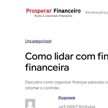
Saltar
para
/
Escreva para 
o
conteúdo
Uncategorized
Como lidar com fin
financeira
Descubra como organizar finanças pessoais co
retomar o controle.
Plugnrank
Jul 9, 2026
·
7-10 minutos