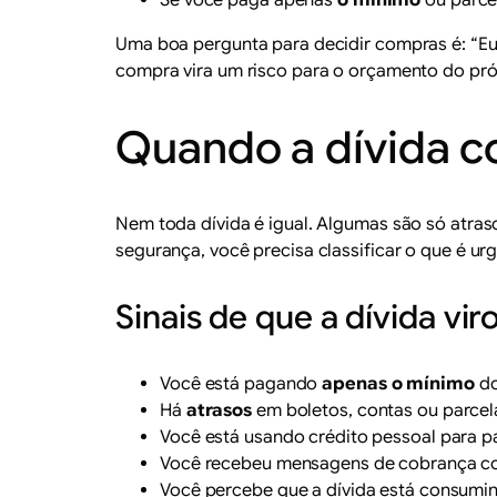
Se você paga apenas
o mínimo
ou parce
Uma boa pergunta para decidir compras é: “Eu 
compra vira um risco para o orçamento do pr
Quando a dívida co
Nem toda dívida é igual. Algumas são só atraso
segurança, você precisa classificar o que é ur
Sinais de que a dívida vir
Você está pagando
apenas o mínimo
do
Há
atrasos
em boletos, contas ou parcela
Você está usando crédito pessoal para pa
Você recebeu mensagens de cobrança com
Você percebe que a dívida está consumi