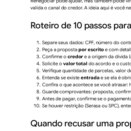
Renegociar pode ajudar, mas também pode vir
valida o canal do credor. A ideia aqui é você n
Roteiro de 10 passos pa
Separe seus dados: CPF, número do contra
Peça a proposta
por escrito
e com detal
Confirme o
credor
e a origem da dívida (
Solicite o
valor total
do acordo e o custo
Verifique quantidade de parcelas, valor 
Entenda se existe
entrada
e se ela é obri
Confira o que acontece se você atrasar: h
Guarde comprovantes: proposta, confi
Antes de pagar, confirme se o pagamento v
Se houver restrição (Serasa ou SPC), en
Quando recusar uma pro