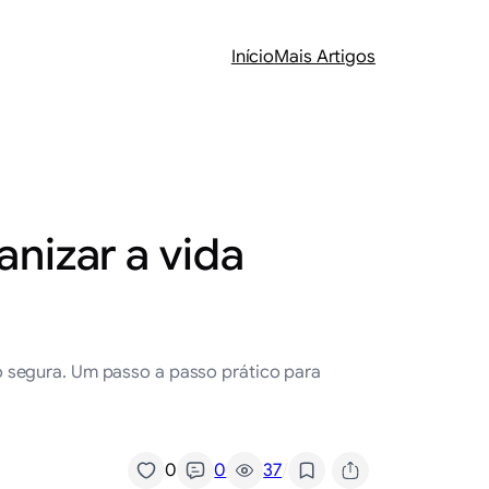
Início
Mais Artigos
nizar a vida
o segura. Um passo a passo prático para
/
0
0
37