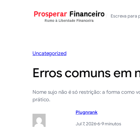
Saltar
para
/
Escreva para 
o
conteúdo
Uncategorized
Erros comuns em no
Nome sujo não é só restrição: a forma como v
prático.
Plugnrank
Jul 7, 2026
·
6-9 minutos