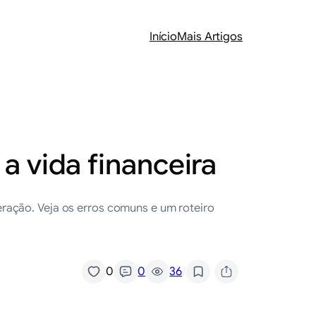
Início
Mais Artigos
a vida financeira
ração. Veja os erros comuns e um roteiro
/
0
0
36