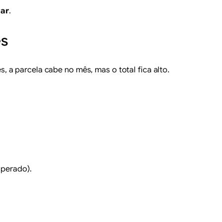
iar
.
es
 a parcela cabe no mês, mas o total fica alto.
sperado).