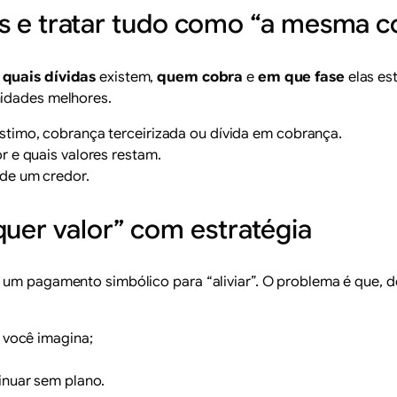
idas e tratar tudo como “a mesma c
e
quais dívidas
existem,
quem cobra
e
em que fase
elas es
nidades melhores.
stimo, cobrança terceirizada ou dívida em cobrança.
r e quais valores restam.
 de um credor.
quer valor” com estratégia
 um pagamento simbólico para “aliviar”. O problema é que, d
e você imagina;
inuar sem plano.