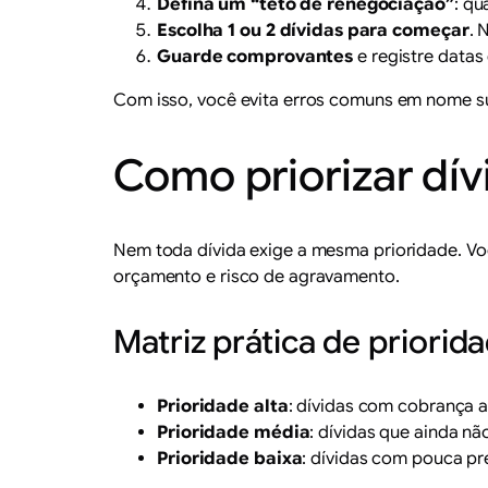
Defina um “teto de renegociação”
: q
Escolha 1 ou 2 dívidas para começar
. 
Guarde comprovantes
e registre datas
Com isso, você evita erros comuns em nome su
Como priorizar dí
Nem toda dívida exige a mesma prioridade. Vo
orçamento e risco de agravamento.
Matriz prática de priorid
Prioridade alta
: dívidas com cobrança 
Prioridade média
: dívidas que ainda n
Prioridade baixa
: dívidas com pouca pr