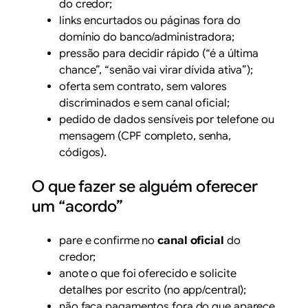
do credor;
links encurtados ou páginas fora do
domínio do banco/administradora;
pressão para decidir rápido (“é a última
chance”, “senão vai virar dívida ativa”);
oferta sem contrato, sem valores
discriminados e sem canal oficial;
pedido de dados sensíveis por telefone ou
mensagem (CPF completo, senha,
códigos).
O que fazer se alguém oferecer
um “acordo”
pare e confirme no
canal oficial
do
credor;
anote o que foi oferecido e solicite
detalhes por escrito (no app/central);
não faça pagamentos fora do que aparece