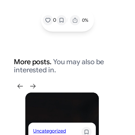
/
0
0%
More posts.
You may also be
interested in.
Uncategorized
Un