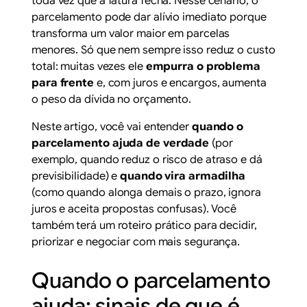
toda vez que a fatura fecha. Nesse cenário, o
parcelamento
pode dar alívio imediato porque
transforma um valor maior em parcelas
menores. Só que nem sempre isso reduz o custo
total: muitas vezes ele
empurra o problema
para frente
e, com juros e encargos, aumenta
o peso da dívida no orçamento.
Neste artigo, você vai entender
quando o
parcelamento ajuda de verdade
(por
exemplo, quando reduz o risco de atraso e dá
previsibilidade) e
quando vira armadilha
(como quando alonga demais o prazo, ignora
juros e aceita propostas confusas). Você
também terá um roteiro prático para decidir,
priorizar e negociar com mais segurança.
Quando o parcelamento
ajuda: sinais de que é