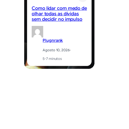
Como lidar com medo de
Er
olhar todas as dívidas
in
sem decidir no impulso
po
Plugnrank
Agosto 10, 2026
·
5-7 minutos