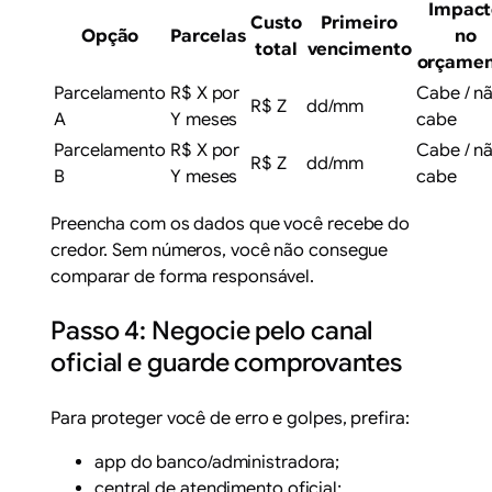
Impact
Custo
Primeiro
Opção
Parcelas
no
total
vencimento
orçame
Parcelamento
R$ X por
Cabe / n
R$ Z
dd/mm
A
Y meses
cabe
Parcelamento
R$ X por
Cabe / n
R$ Z
dd/mm
B
Y meses
cabe
Preencha com os dados que você recebe do
credor. Sem números, você não consegue
comparar de forma responsável.
Passo 4: Negocie pelo canal
oficial e guarde comprovantes
Para proteger você de erro e golpes, prefira:
app do banco/administradora;
central de atendimento oficial;