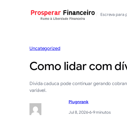
Saltar
para
/
Escreva para 
o
conteúdo
Uncategorized
Como lidar com dí
Dívida caduca pode continuar gerando cobran
variável.
Plugnrank
Jul 8, 2026
·
6-9 minutos