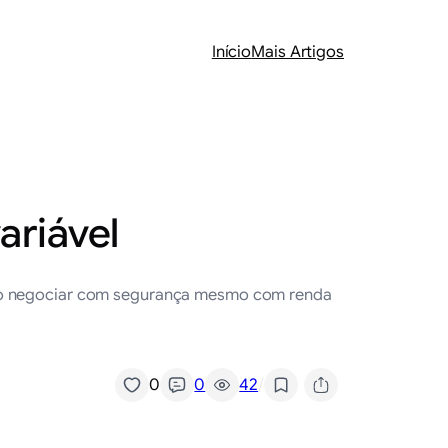
Início
Mais Artigos
ariável
como negociar com segurança mesmo com renda
/
0
0
42