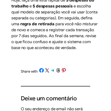
Hoje, faça uma lista rápida de
5 despesas do
trabalho
e
5 despesas pessoais
e escolha
qual modelo de separação você vai usar (conta
separada ou categorias). Em seguida, defina
uma
regra de retirada
para você não misturar
de novo e comece a registrar cada transação
por 7 dias seguidos. Ao final da semana, revise
o que ficou confuso e ajuste o sistema com
base no que aconteceu de verdade.
Share on Facebook
Share on X
Share on Telegram
Share on Threads
Share on Pinterest
Share with
/
Deixe um comentário
O seu endereço de email não será