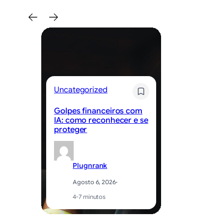
Uncategorized
Un
Golpes financeiros com
Be
IA: como reconhecer e se
ed
proteger
ap
Plugnrank
Agosto 6, 2026
·
4-7 minutos