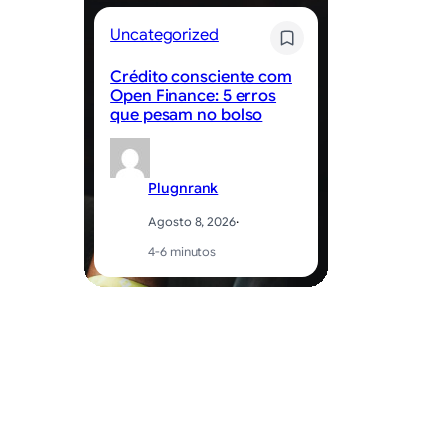
Uncategorized
Un
Crédito consciente com
O 
Open Finance: 5 erros
re
que pesam no bolso
di
Plugnrank
Agosto 8, 2026
·
4-6 minutos