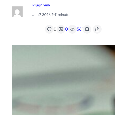
Plugnrank
Jun 7, 2026
·
7-11 minutos
/
0
0
56