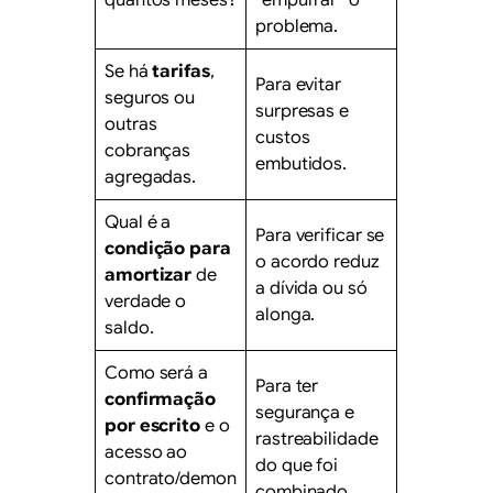
quantos meses?
“empurrar” o
problema.
Se há
tarifas
,
Para evitar
seguros ou
surpresas e
outras
custos
cobranças
embutidos.
agregadas.
Qual é a
Para verificar se
condição para
o acordo reduz
amortizar
de
a dívida ou só
verdade o
alonga.
saldo.
Como será a
Para ter
confirmação
segurança e
por escrito
e o
rastreabilidade
acesso ao
do que foi
contrato/demon
combinado.