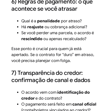
6) Regras de pagamento: o que
acontece se você atrasar
Qual é a
penalidade
por atraso?
Há
reajuste
ou cobrança adicional?
Se você perder uma parcela, o acordo é
rescindido
ou apenas recalculado?
Esse ponto é crucial para quem já está
apertado. Se o contrato for “duro” em atraso,
você precisa planejar com folga.
7) Transparência do credor:
confirmação de canal e dados
O acordo vem com
identificação do
credor
e do contrato?
O pagamento será feito em
canal oficial
(conta/boletos vinculados ao credor)?