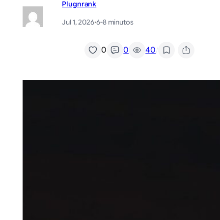
Plugnrank
Jul 1, 2026
·
6-8 minutos
/
0
0
40