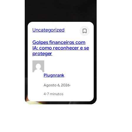
Uncategorized
Un
Golpes financeiros com
Be
IA: como reconhecer e se
ed
proteger
ap
Plugnrank
Agosto 6, 2026
·
4-7 minutos